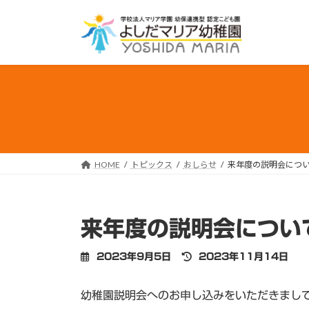
コ
ナ
ン
ビ
テ
ゲ
ン
ー
ツ
シ
へ
ョ
ス
ン
キ
に
ッ
移
プ
動
HOME
トピックス
おしらせ
来年度の説明会につ
来年度の説明会につい
最
2023年9月5日
2023年11月14日
終
更
幼稚園説明会へのお申し込みをいただきまし
新